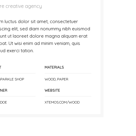
re creative agency
 luctus dolor sit amet, consectetuer
scing elit, sed diam nonummy nibh euismod
dunt ut laoreet dolore magna aliquam erat
pat. Ut wisi enim ad minim veniam, quis
ud exerci tation.
T
MATERIALS
PARKLE SHOP
WOOD, PAPER
GNER
WEBSITE
 DOE
XTEMOS.COM/WOOD