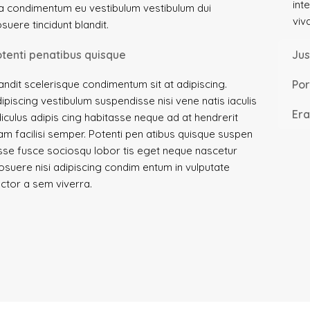
int
a condimentum eu vestibulum vestibulum dui
viv
suere tincidunt blandit.
otenti penatibus quisque
Jus
andit scelerisque condimentum sit at adipiscing.
Por
ipiscing vestibulum suspendisse nisi vene natis iaculis
Era
diculus adipis cing habitasse neque ad at hendrerit
am facilisi semper. Potenti pen atibus quisque suspen
sse fusce sociosqu lobor tis eget neque nascetur
suere nisi adipiscing condim entum in vulputate
ctor a sem viverra.