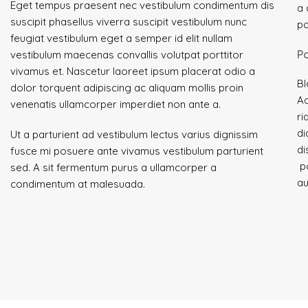
Eget tempus praesent nec vestibulum condimentum dis
a 
suscipit phasellus viverra suscipit vestibulum nunc
po
feugiat vestibulum eget a semper id elit nullam
P
vestibulum maecenas convallis volutpat porttitor
vivamus et. Nascetur laoreet ipsum placerat odio a
Bl
dolor torquent adipiscing ac aliquam mollis proin
Ad
venenatis ullamcorper imperdiet non ante a.
ri
di
Ut a parturient ad vestibulum lectus varius dignissim
di
fusce mi posuere ante vivamus vestibulum parturient
po
sed. A sit fermentum purus a ullamcorper a
au
condimentum at malesuada.