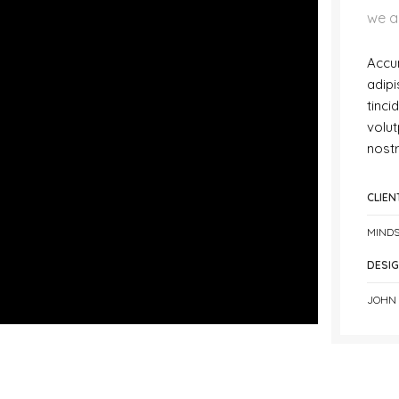
we a
Accum
adipi
tinci
volut
nostr
CLIEN
MINDS
DESI
JOHN