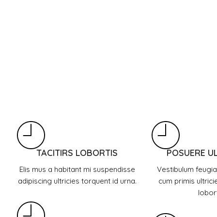
TACITIRS LOBORTIS
POSUERE U
Elis mus a habitant mi suspendisse
Vestibulum feugiat
adipiscing ultricies torquent id urna.
cum primis ultrici
lobort