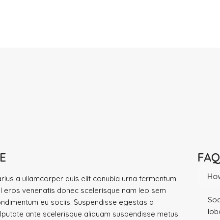
E
FAQ
How
rius a ullamcorper duis elit conubia urna fermentum
l eros venenatis donec scelerisque nam leo sem
Sod
ndimentum eu sociis. Suspendisse egestas a
lob
lputate ante scelerisque aliquam suspendisse metus