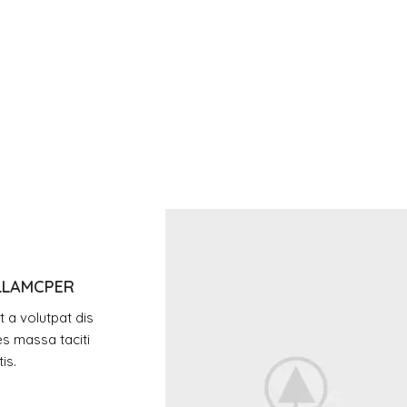
LLAMCPER
 a volutpat dis
es massa taciti
is.