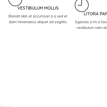
VESTIBULUM MOLLIS
LITORA PA
Blandit nibh at accumsan a a sed et
diam himenaeos aliquet ad sagittis.
Egestas a mi a fau
vestibulum nam ali
Newer